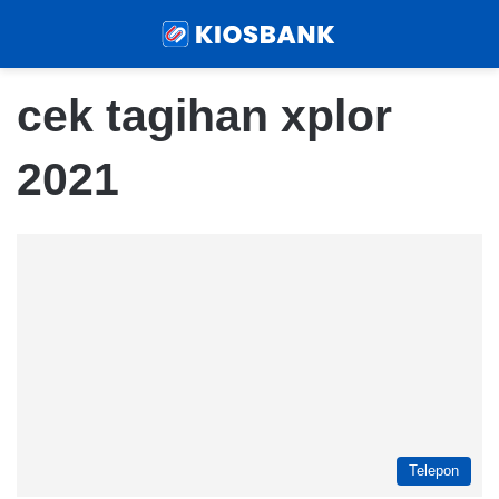
Menu
Sear
cek tagihan xplor
2021
Telepon