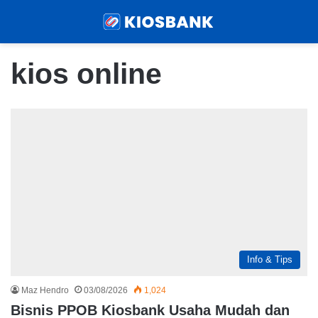
Menu
Sear
kios online
Info & Tips
Maz Hendro
03/08/2026
1,024
Bisnis PPOB Kiosbank Usaha Mudah dan