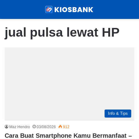
Menu
Sear
jual pulsa lewat HP
Info & Tips
Maz Hendro
03/08/2026
912
Cara Buat Smartphone Kamu Bermanfaat –