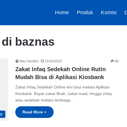
Home
Produk
Komisi
D
 di baznas
Maz Hendro
21/03/2022
96
Zakat Infaq Sedekah Online Rutin
Mudah Bisa di Aplikasi Kiosbank
Zakat Infaq Sedekah Online kini bisa melalui Aplikasi
Kiosbank. Bayar zakat fitrah, zakat maal, hingga infaq
atau sedekah melalui lembaga…
Read More »
at