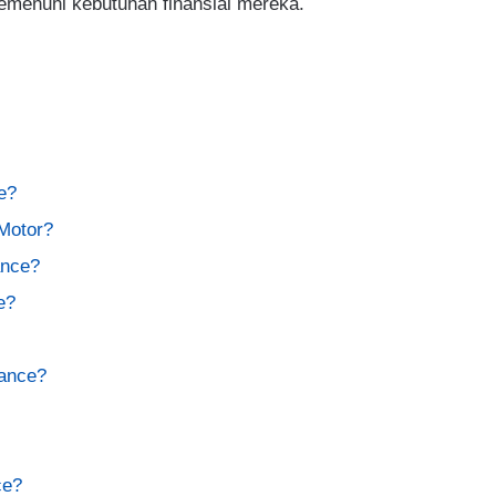
emenuhi kebutuhan finansial mereka.
e?
Motor?
ance?
e?
nance?
ce?