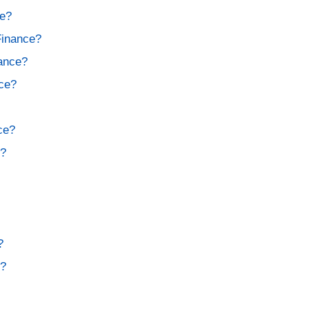
ce?
Finance?
nance?
ce?
ce?
t?
?
r?