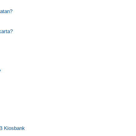
atan?
karta?
?
OB Kiosbank