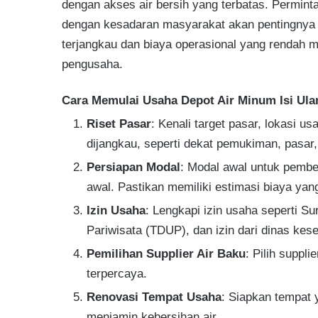
dengan akses air bersih yang terbatas. Permint
dengan kesadaran masyarakat akan pentingnya k
terjangkau dan biaya operasional yang rendah me
pengusaha.
Cara Memulai Usaha Depot Air Minum Isi Ula
Riset Pasar
: Kenali target pasar, lokasi u
dijangkau, seperti dekat pemukiman, pasar,
Persiapan Modal
: Modal awal untuk pembel
awal. Pastikan memiliki estimasi biaya yang
Izin Usaha
: Lengkapi izin usaha seperti S
Pariwisata (TDUP), dan izin dari dinas ke
Pemilihan Supplier Air Baku
: Pilih suppl
terpercaya.
Renovasi Tempat Usaha
: Siapkan tempat
menjamin kebersihan air.