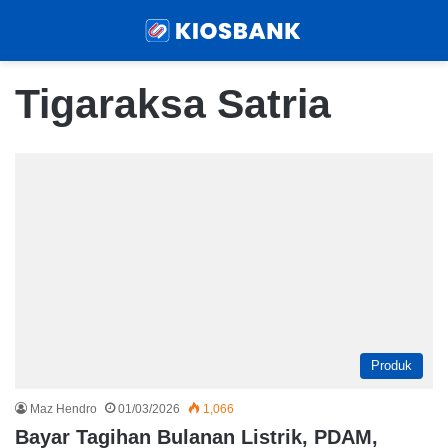
Menu
Sear
Tigaraksa Satria
Produk
Maz Hendro
01/03/2026
1,066
Bayar Tagihan Bulanan Listrik, PDAM,