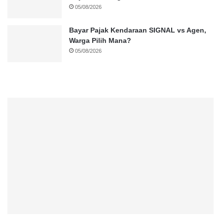
05/08/2026
Bayar Pajak Kendaraan SIGNAL vs Agen,
Warga Pilih Mana?
05/08/2026