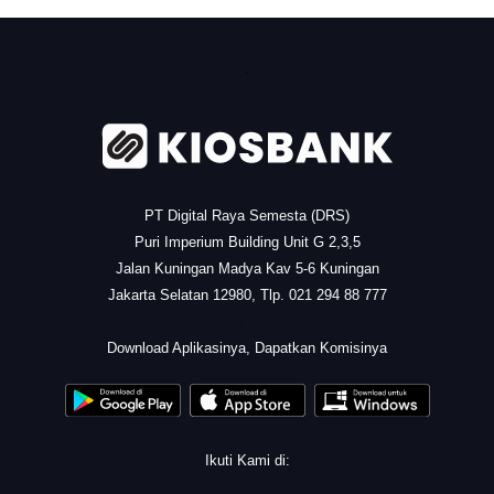
.
PT Digital Raya Semesta (DRS)
Puri Imperium Building Unit G 2,3,5
Jalan Kuningan Madya Kav 5-6 Kuningan
Jakarta Selatan 12980, Tlp. 021 294 88 777
.
Download Aplikasinya, Dapatkan Komisinya
Ikuti Kami di: