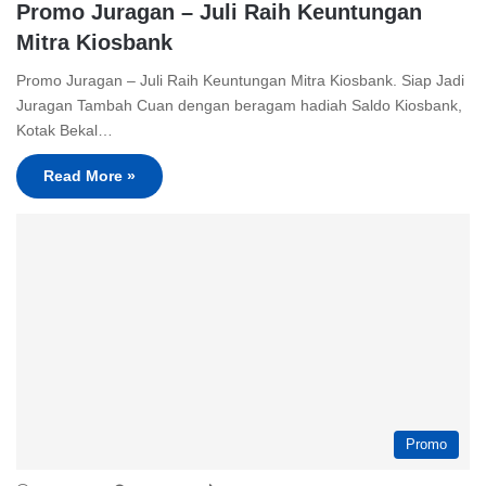
Promo Juragan – Juli Raih Keuntungan
Mitra Kiosbank
Promo Juragan – Juli Raih Keuntungan Mitra Kiosbank. Siap Jadi
Juragan Tambah Cuan dengan beragam hadiah Saldo Kiosbank,
Kotak Bekal…
Read More »
Promo