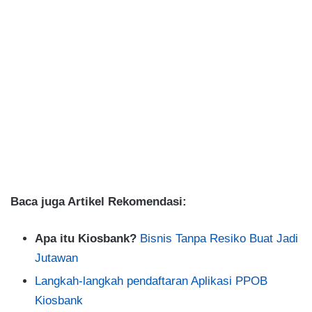
Baca juga Artikel Rekomendasi:
Apa itu Kiosbank?
Bisnis Tanpa Resiko Buat Jadi
Jutawan
Langkah-langkah pendaftaran Aplikasi PPOB
Kiosbank