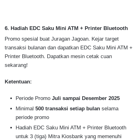
6. Hadiah EDC Saku Mini ATM + Printer Bluetooth
Promo spesial buat Juragan Jagoan. Kejar target
transaksi bulanan dan dapatkan EDC Saku Mini ATM +
Printer Bluetooth. Dapatkan mesin cetak cuan
sekarang!
Ketentuan:
Periode Promo
Juli sampai Desember 2025
Minimal
500 transaksi setiap bulan
selama
periode promo
Hadiah EDC Saku Mini ATM + Printer Bluetooth
untuk 3 (tiga) Mitra Kiosbank yang memenuhi