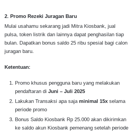
2. Promo Rezeki
Juragan Baru
Mulai usahamu sekarang jadi Mitra Kiosbank, jual
pulsa, token listrik dan lainnya dapat penghasilan tiap
bulan. Dapatkan bonus saldo 25 ribu spesial bagi calon
juragan baru.
Ketentuan:
Promo khusus pengguna baru yang melakukan
pendaftaran di
Juni – Juli 2025
Lakukan Transaksi apa saja
minimal 15x
selama
periode promo
Bonus Saldo Kiosbank Rp 25.000 akan dikirimkan
ke saldo akun Kiosbank pemenang setelah periode