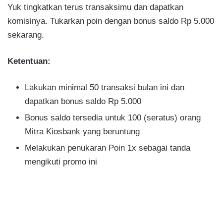
Yuk tingkatkan terus transaksimu dan dapatkan
komisinya. Tukarkan poin dengan bonus saldo Rp 5.000
sekarang.
Ketentuan:
Lakukan minimal 50 transaksi bulan ini dan
dapatkan bonus saldo Rp 5.000
Bonus saldo tersedia untuk 100 (seratus) orang
Mitra Kiosbank yang beruntung
Melakukan penukaran Poin 1x sebagai tanda
mengikuti promo ini