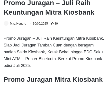
Promo Juragan – Juli Raih
Keuntungan Mitra Kiosbank
Maz Hendro
30/06/2025
89
Promo Juragan – Juli Raih Keuntungan Mitra Kiosbank.
Siap Jadi Juragan Tambah Cuan dengan beragam
hadiah Saldo Kiosbank, Kotak Bekal hingga EDC Saku
Mini ATM + Printer Bluetooth. Berikut Promo Kiosbank
edisi Juli 2025.
Promo Juragan Mitra Kiosbank