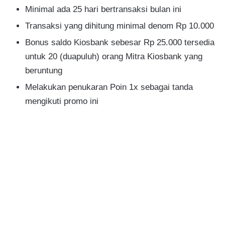
Minimal ada 25 hari bertransaksi bulan ini
Transaksi yang dihitung minimal denom Rp 10.000
Bonus saldo Kiosbank sebesar Rp 25.000 tersedia
untuk 20 (duapuluh) orang Mitra Kiosbank yang
beruntung
Melakukan penukaran Poin 1x sebagai tanda
mengikuti promo ini