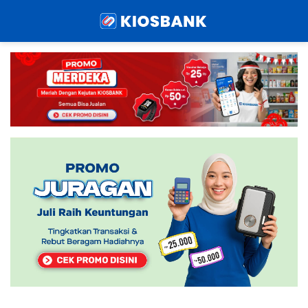
Menu
Sear