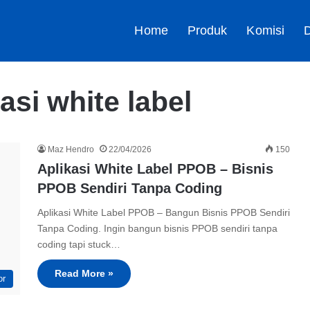
Home
Produk
Komisi
D
si white label
Maz Hendro
22/04/2026
150
Aplikasi White Label PPOB – Bisnis
PPOB Sendiri Tanpa Coding
Aplikasi White Label PPOB – Bangun Bisnis PPOB Sendiri
Tanpa Coding. Ingin bangun bisnis PPOB sendiri tanpa
coding tapi stuck…
Read More »
or