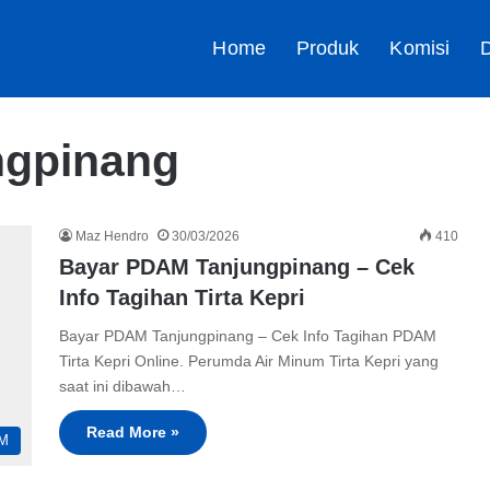
Home
Produk
Komisi
D
ngpinang
Maz Hendro
30/03/2026
410
Bayar PDAM Tanjungpinang – Cek
Info Tagihan Tirta Kepri
Bayar PDAM Tanjungpinang – Cek Info Tagihan PDAM
Tirta Kepri Online. Perumda Air Minum Tirta Kepri yang
saat ini dibawah…
Read More »
M