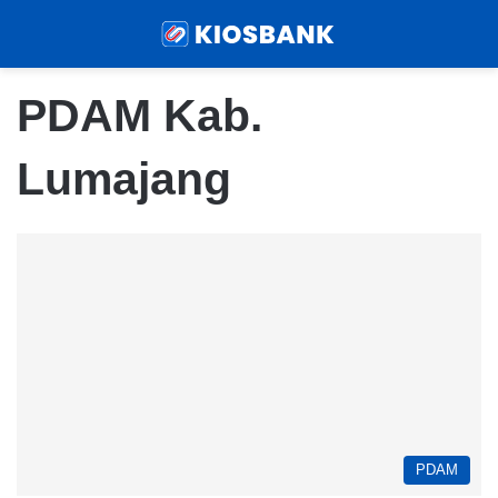
Menu
Sear
PDAM Kab.
Lumajang
PDAM