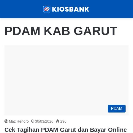
Menu
Sear
PDAM KAB GARUT
PDAM
Maz Hendro
30/03/2026
296
Cek Tagihan PDAM Garut dan Bayar Online