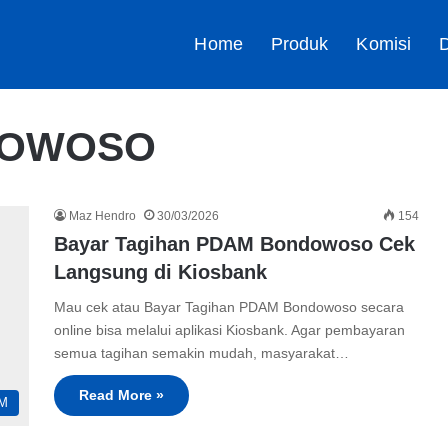
Home
Produk
Komisi
D
DOWOSO
Maz Hendro
30/03/2026
154
Bayar Tagihan PDAM Bondowoso Cek
Langsung di Kiosbank
Mau cek atau Bayar Tagihan PDAM Bondowoso secara
online bisa melalui aplikasi Kiosbank. Agar pembayaran
semua tagihan semakin mudah, masyarakat…
Read More »
M