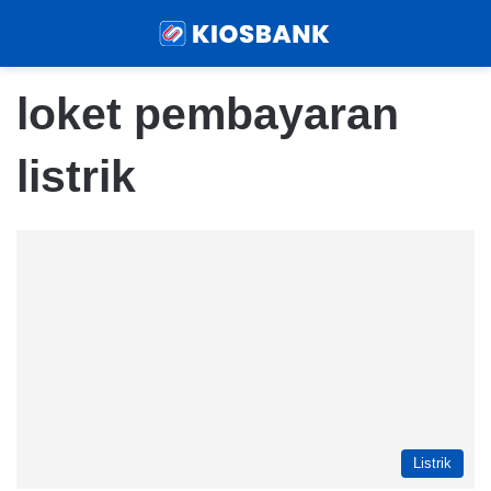
Menu
Sear
loket pembayaran
listrik
Listrik