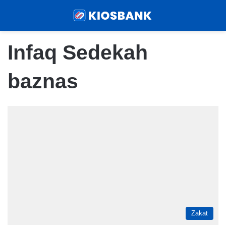
Menu
Sear
Infaq Sedekah
baznas
Zakat