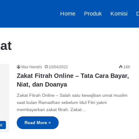
Home
Produk
Komisi
D
at
Maz Hendro
10/04/2022
166
Zakat Fitrah Online – Tata Cara Bayar,
Niat, dan Doanya
Zakat Fitrah Online – Salah satu kewajiban umat muslim
saat bulan Ramadhan sebelum Idul Fitri yakni
membayarkan zakat fitrah. Zakat…
Read More »
at