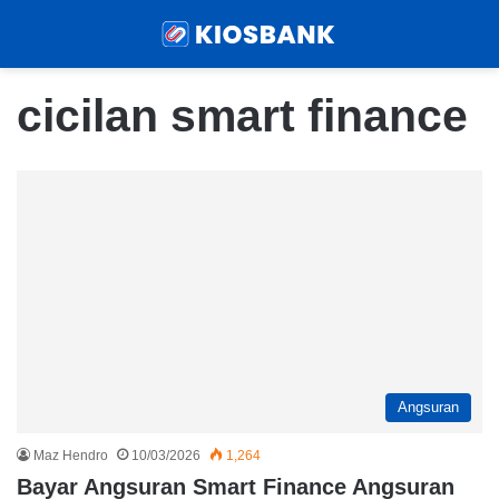
Menu
Sear
cicilan smart finance
Angsuran
Maz Hendro
10/03/2026
1,264
Bayar Angsuran Smart Finance Angsuran