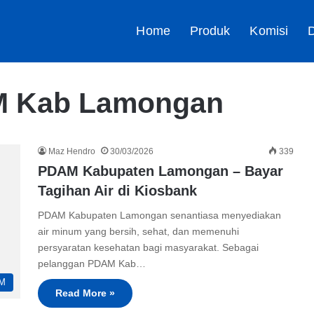
Home
Produk
Komisi
D
M Kab Lamongan
Maz Hendro
30/03/2026
339
PDAM Kabupaten Lamongan – Bayar
Tagihan Air di Kiosbank
PDAM Kabupaten Lamongan senantiasa menyediakan
air minum yang bersih, sehat, dan memenuhi
persyaratan kesehatan bagi masyarakat. Sebagai
pelanggan PDAM Kab…
M
Read More »