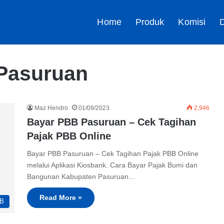
Home
Produk
Komisi
D
Pasuruan
Maz Hendro
01/09/2023
2,946
Bayar PBB Pasuruan – Cek Tagihan
Pajak PBB Online
Bayar PBB Pasuruan – Cek Tagihan Pajak PBB Online
melalui Aplikasi Kiosbank. Cara Bayar Pajak Bumi dan
Bangunan Kabupaten Pasuruan…
Read More »
B