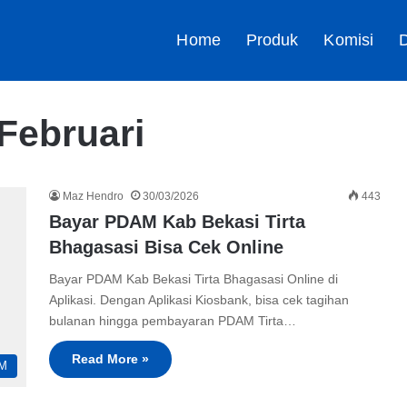
Home
Produk
Komisi
D
Februari
Maz Hendro
30/03/2026
443
Bayar PDAM Kab Bekasi Tirta
Bhagasasi Bisa Cek Online
Bayar PDAM Kab Bekasi Tirta Bhagasasi Online di
Aplikasi. Dengan Aplikasi Kiosbank, bisa cek tagihan
bulanan hingga pembayaran PDAM Tirta…
Read More »
M