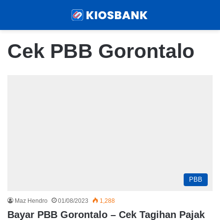
Menu
Sear
Cek PBB Gorontalo
PBB
Maz Hendro
01/08/2023
1,288
Bayar PBB Gorontalo – Cek Tagihan Pajak