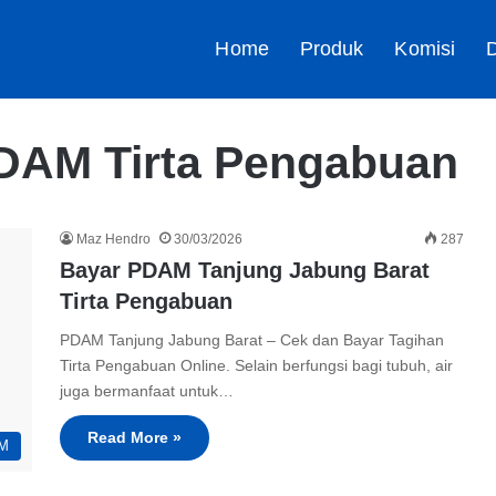
Home
Produk
Komisi
D
PDAM Tirta Pengabuan
Maz Hendro
30/03/2026
287
Bayar PDAM Tanjung Jabung Barat
Tirta Pengabuan
PDAM Tanjung Jabung Barat – Cek dan Bayar Tagihan
Tirta Pengabuan Online. Selain berfungsi bagi tubuh, air
juga bermanfaat untuk…
Read More »
M