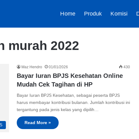
Home
Produk
Komisi
D
an murah 2022
Maz Hendro
01/01/2026
430
Bayar Iuran BPJS Kesehatan Online
Mudah Cek Tagihan di HP
Bayar Iuran BPJS Kesehatan, sebagai peserta BPJS
harus membayar kontribusi bulanan. Jumlah kontribusi ini
tergantung pada jenis kelas yang dipilih…
Read More »
S