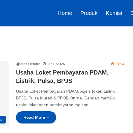
Home
Produk
Komisi
D
Maz Hendro
01/01/2026
1,894
Usaha Loket Pembayaran PDAM,
Listrik, Pulsa, BPJS
Usaha Loket Pembayaran PDAM, Agen Token Listrik,
BPJS, Pulsa Murah & PPOB Online. Dengan memiliki
usaha loket agen pembayaran tagihan…
Read More »
ps