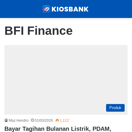
Menu
Sear
BFI Finance
Produk
Maz Hendro
01/03/2026
1,112
Bayar Tagihan Bulanan Listrik, PDAM,