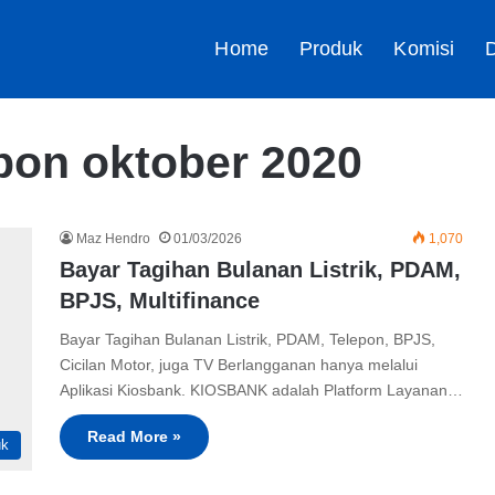
Home
Produk
Komisi
D
epon oktober 2020
Maz Hendro
01/03/2026
1,070
Bayar Tagihan Bulanan Listrik, PDAM,
BPJS, Multifinance
Bayar Tagihan Bulanan Listrik, PDAM, Telepon, BPJS,
Cicilan Motor, juga TV Berlangganan hanya melalui
Aplikasi Kiosbank. KIOSBANK adalah Platform Layanan…
Read More »
uk