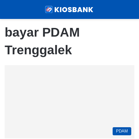
Menu
Sear
bayar PDAM
Trenggalek
PDAM