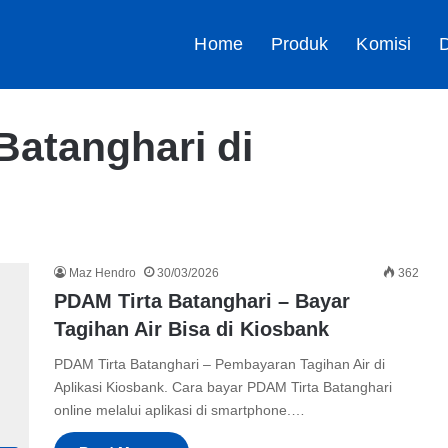
Home
Produk
Komisi
D
Batanghari di
Maz Hendro
30/03/2026
362
PDAM Tirta Batanghari – Bayar
Tagihan Air Bisa di Kiosbank
PDAM Tirta Batanghari – Pembayaran Tagihan Air di
Aplikasi Kiosbank. Cara bayar PDAM Tirta Batanghari
online melalui aplikasi di smartphone.…