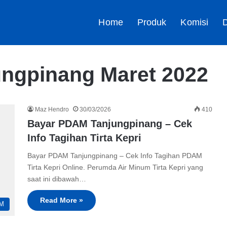
Home
Produk
Komisi
D
ngpinang Maret 2022
Maz Hendro
30/03/2026
410
Bayar PDAM Tanjungpinang – Cek
Info Tagihan Tirta Kepri
Bayar PDAM Tanjungpinang – Cek Info Tagihan PDAM
Tirta Kepri Online. Perumda Air Minum Tirta Kepri yang
saat ini dibawah…
Read More »
M