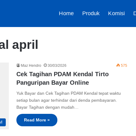
Home
Produk
Komisi
D
 april
Maz Hendro
30/03/2026
575
Cek Tagihan PDAM Kendal Tirto
Panguripan Bayar Online
Yuk Bayar dan Cek Tagihan PDAM Kendal tepat waktu
setiap bulan agar terhindar dari denda pembayaran.
Bayar Tagihan dengan mudah…
Read More »
M