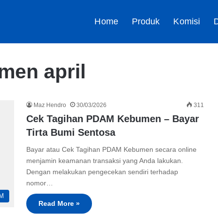
Home
Produk
Komisi
D
en april
Maz Hendro
30/03/2026
311
Cek Tagihan PDAM Kebumen – Bayar
Tirta Bumi Sentosa
Bayar atau Cek Tagihan PDAM Kebumen secara online
menjamin keamanan transaksi yang Anda lakukan.
Dengan melakukan pengecekan sendiri terhadap
nomor…
M
Read More »