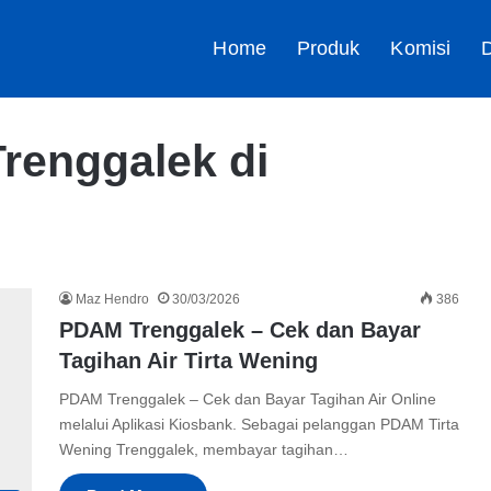
Home
Produk
Komisi
D
renggalek di
Maz Hendro
30/03/2026
386
PDAM Trenggalek – Cek dan Bayar
Tagihan Air Tirta Wening
PDAM Trenggalek – Cek dan Bayar Tagihan Air Online
melalui Aplikasi Kiosbank. Sebagai pelanggan PDAM Tirta
Wening Trenggalek, membayar tagihan…