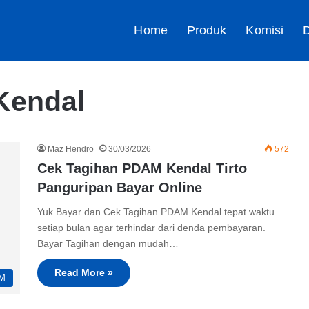
Home
Produk
Komisi
D
Kendal
Maz Hendro
30/03/2026
572
Cek Tagihan PDAM Kendal Tirto
Panguripan Bayar Online
Yuk Bayar dan Cek Tagihan PDAM Kendal tepat waktu
setiap bulan agar terhindar dari denda pembayaran.
Bayar Tagihan dengan mudah…
Read More »
M