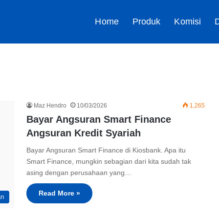
Home
Produk
Komisi
D
Maz Hendro
10/03/2026
1,265
Bayar Angsuran Smart Finance
Angsuran Kredit Syariah
Bayar Angsuran Smart Finance di Kiosbank. Apa itu
Smart Finance, mungkin sebagian dari kita sudah tak
asing dengan perusahaan yang…
Read More »
an