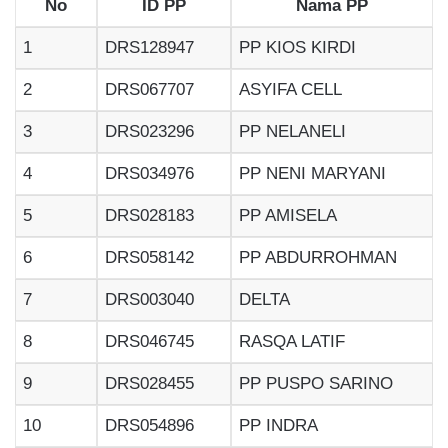
No
ID PP
Nama PP
1
DRS128947
PP KIOS KIRDI
2
DRS067707
ASYIFA CELL
3
DRS023296
PP NELANELI
4
DRS034976
PP NENI MARYANI
5
DRS028183
PP AMISELA
6
DRS058142
PP ABDURROHMAN
7
DRS003040
DELTA
8
DRS046745
RASQA LATIF
9
DRS028455
PP PUSPO SARINO
10
DRS054896
PP INDRA