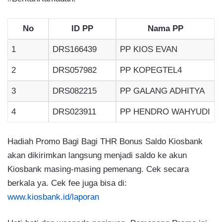
No
ID PP
Nama PP
1
DRS166439
PP KIOS EVAN
2
DRS057982
PP KOPEGTEL4
3
DRS082215
PP GALANG ADHITYA
4
DRS023911
PP HENDRO WAHYUDI
Hadiah Promo Bagi Bagi THR Bonus Saldo Kiosbank
akan dikirimkan langsung menjadi saldo ke akun
Kiosbank masing-masing pemenang. Cek secara
berkala ya. Cek fee juga bisa di:
www.kiosbank.id/laporan