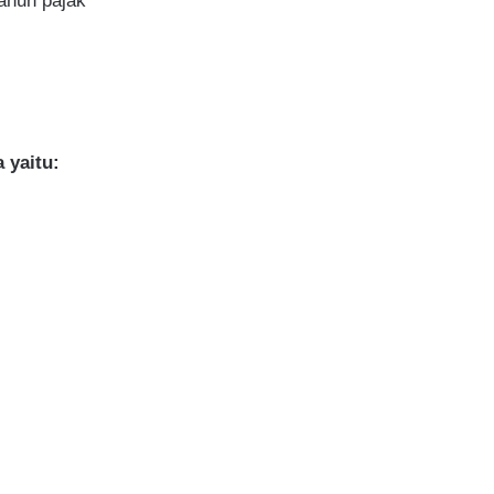
ahun pajak
 yaitu: