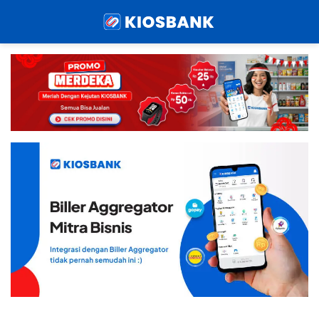
Menu
Sear