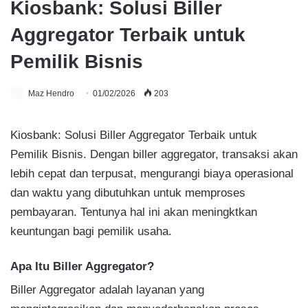
Kiosbank: Solusi Biller
Aggregator Terbaik untuk
Pemilik Bisnis
Maz Hendro
01/02/2026
203
Kiosbank: Solusi Biller Aggregator Terbaik untuk
Pemilik Bisnis. Dengan biller aggregator, transaksi akan
lebih cepat dan terpusat, mengurangi biaya operasional
dan waktu yang dibutuhkan untuk memproses
pembayaran. Tentunya hal ini akan meningktkan
keuntungan bagi pemilik usaha.
Apa Itu Biller Aggregator?
Biller Aggregator adalah layanan yang