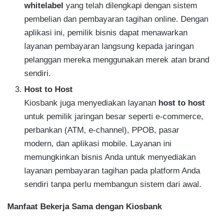
whitelabel
yang telah dilengkapi dengan sistem
pembelian dan pembayaran tagihan online. Dengan
aplikasi ini, pemilik bisnis dapat menawarkan
layanan pembayaran langsung kepada jaringan
pelanggan mereka menggunakan merek atan brand
sendiri.
Host to Host
Kiosbank juga menyediakan layanan
host to host
untuk pemilik jaringan besar seperti e-commerce,
perbankan (ATM, e-channel), PPOB, pasar
modern, dan aplikasi mobile. Layanan ini
memungkinkan bisnis Anda untuk menyediakan
layanan pembayaran tagihan pada platform Anda
sendiri tanpa perlu membangun sistem dari awal.
Manfaat Bekerja Sama dengan Kiosbank