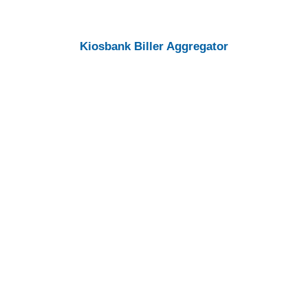
Kiosbank Biller Aggregator