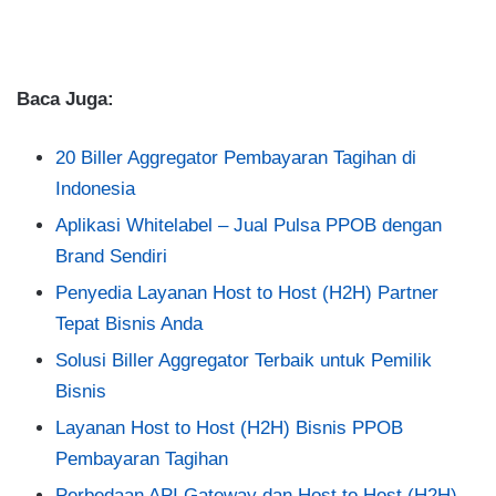
Baca Juga:
20 Biller Aggregator Pembayaran Tagihan di
Indonesia
Aplikasi Whitelabel – Jual Pulsa PPOB dengan
Brand Sendiri
Penyedia Layanan Host to Host (H2H) Partner
Tepat Bisnis Anda
Solusi Biller Aggregator Terbaik untuk Pemilik
Bisnis
Layanan Host to Host (H2H) Bisnis PPOB
Pembayaran Tagihan
Perbedaan API Gateway dan Host to Host (H2H)