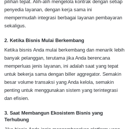
pilihan tepat. Alih-alih mengelola kontrak dengan setiap
penyedia layanan, dengan kerja sama ini
mempermudah integrasi berbagai layanan pembayaran
sekaligus.
2.
Ketika Bisnis Mulai Berkembang
Ketika bisnis Anda mulai berkembang dan menarik lebih
banyak pelanggan, terutama jika Anda berencana
memperluas jenis layanan, ini adalah saat yang tepat
untuk bekerja sama dengan biller aggregator. Semakin
besar volume transaksi yang Anda kelola, semakin
penting untuk menggunakan sistem yang terintegrasi
dan efisien.
3.
Saat Membangun Ekosistem Bisnis yang
Terhubung