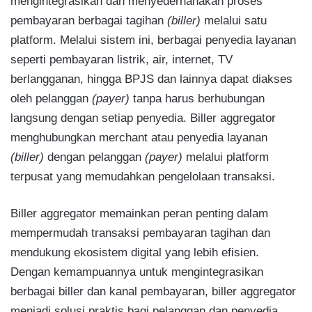
mengintegrasikan dan menyederhanakan proses
pembayaran berbagai tagihan
(biller)
melalui satu
platform. Melalui sistem ini, berbagai penyedia layanan
seperti pembayaran listrik, air, internet, TV
berlangganan, hingga BPJS dan lainnya dapat diakses
oleh pelanggan
(payer)
tanpa harus berhubungan
langsung dengan setiap penyedia. Biller aggregator
menghubungkan merchant atau penyedia layanan
(biller)
dengan pelanggan
(payer)
melalui platform
terpusat yang memudahkan pengelolaan transaksi.
Biller aggregator memainkan peran penting dalam
mempermudah transaksi pembayaran tagihan dan
mendukung ekosistem digital yang lebih efisien.
Dengan kemampuannya untuk mengintegrasikan
berbagai biller dan kanal pembayaran, biller aggregator
menjadi solusi praktis bagi pelanggan dan penyedia