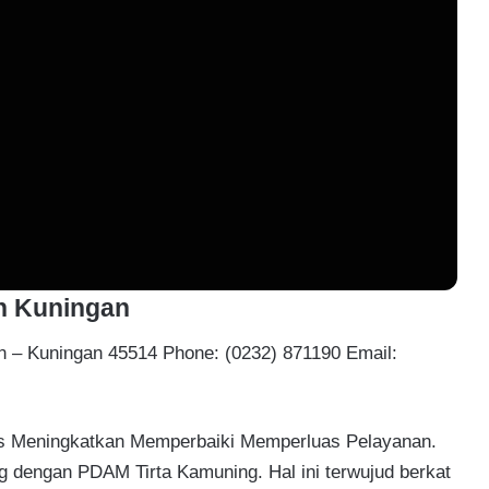
n Kuningan
an – Kuningan 45514 Phone: (0232) 871190 Email:
s Meningkatkan Memperbaiki Memperluas Pelayanan.
ng dengan PDAM Tirta Kamuning. Hal ini terwujud berkat