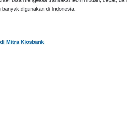
ter bisa mengelola transaksi lebih mudah, cepat, dan
g banyak digunakan di Indonesia.
di Mitra Kiosbank