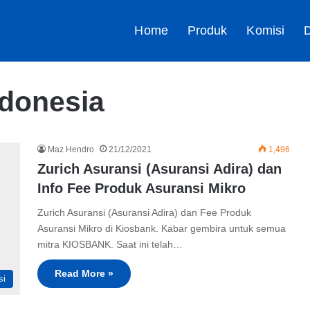
Home
Produk
Komisi
D
ndonesia
Maz Hendro
21/12/2021
1,496
Zurich Asuransi (Asuransi Adira) dan
Info Fee Produk Asuransi Mikro
Zurich Asuransi (Asuransi Adira) dan Fee Produk
Asuransi Mikro di Kiosbank. Kabar gembira untuk semua
mitra KIOSBANK. Saat ini telah…
Read More »
si