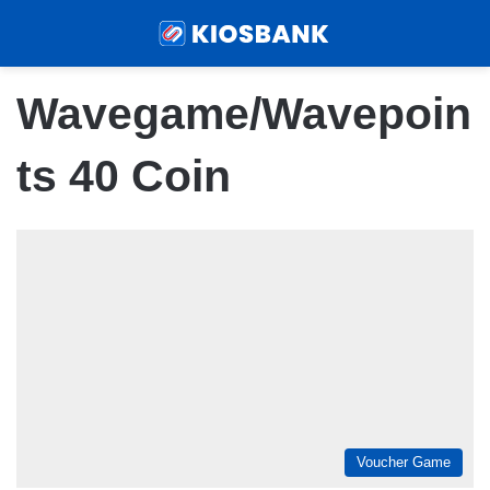
Menu
Sear
Wavegame/Wavepoin
ts 40 Coin
Voucher Game