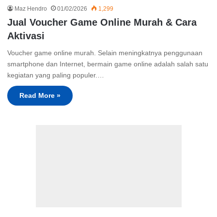
Maz Hendro
01/02/2026
1,299
Jual Voucher Game Online Murah & Cara
Aktivasi
Voucher game online murah. Selain meningkatnya penggunaan
smartphone dan Internet, bermain game online adalah salah satu
kegiatan yang paling populer.…
Read More »