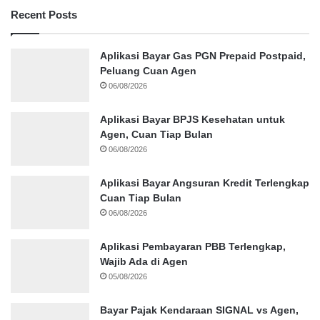
Recent Posts
Aplikasi Bayar Gas PGN Prepaid Postpaid,
Peluang Cuan Agen
06/08/2026
Aplikasi Bayar BPJS Kesehatan untuk
Agen, Cuan Tiap Bulan
06/08/2026
Aplikasi Bayar Angsuran Kredit Terlengkap
Cuan Tiap Bulan
06/08/2026
Aplikasi Pembayaran PBB Terlengkap,
Wajib Ada di Agen
05/08/2026
Bayar Pajak Kendaraan SIGNAL vs Agen,