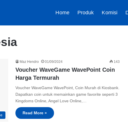
Home
Produk
Komisi
D
sia
Maz Hendro
01/09/2024
143
Voucher WaveGame WavePoint Coin
Harga Termurah
Voucher WaveGame WavePoint, Coin Murah di Kiosbank.
Dapatkan coin untuk memainkan game favorite seperti 3
Kingdoms Online, Angel Love Online,…
Read More »
me