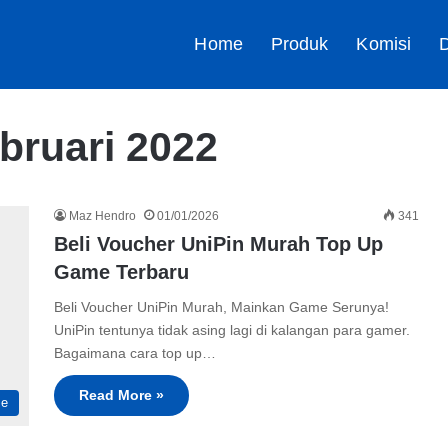
Home
Produk
Komisi
D
bruari 2022
Maz Hendro
01/01/2026
341
Beli Voucher UniPin Murah Top Up
Game Terbaru
Beli Voucher UniPin Murah, Mainkan Game Serunya!
UniPin tentunya tidak asing lagi di kalangan para gamer.
Bagaimana cara top up…
Read More »
me