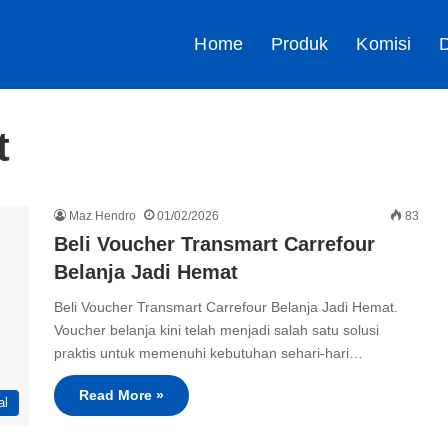
Home
Produk
Komisi
D
t
Maz Hendro
01/02/2026
83
Beli Voucher Transmart Carrefour
Belanja Jadi Hemat
Beli Voucher Transmart Carrefour Belanja Jadi Hemat.
Voucher belanja kini telah menjadi salah satu solusi
praktis untuk memenuhi kebutuhan sehari-hari…
Read More »
al