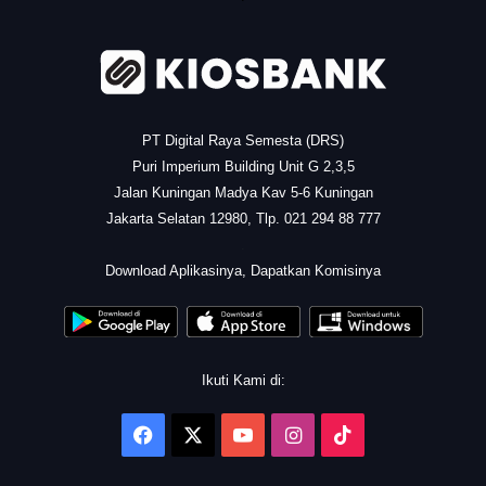
PT Digital Raya Semesta (DRS)
Puri Imperium Building Unit G 2,3,5
Jalan Kuningan Madya Kav 5-6 Kuningan
Jakarta Selatan 12980, Tlp. 021 294 88 777
.
Download Aplikasinya, Dapatkan Komisinya
Ikuti Kami di:
Facebook
X
YouTube
Instagram
TikTok