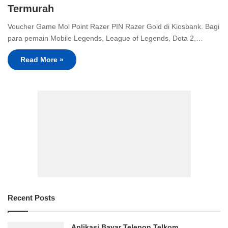
Termurah
Voucher Game Mol Point Razer PIN Razer Gold di Kiosbank. Bagi
para pemain Mobile Legends, League of Legends, Dota 2,…
Read More »
Recent Posts
Aplikasi Bayar Telepon Telkom