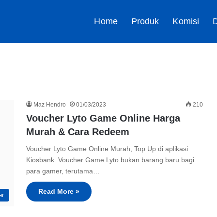
Home
Produk
Komisi
D
Maz Hendro
01/03/2023
210
Voucher Lyto Game Online Harga
Murah & Cara Redeem
Voucher Lyto Game Online Murah, Top Up di aplikasi
Kiosbank. Voucher Game Lyto bukan barang baru bagi
para gamer, terutama…
Read More »
er