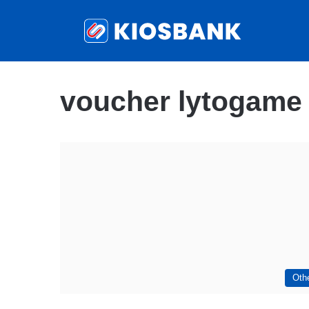
voucher lytogame
Oth