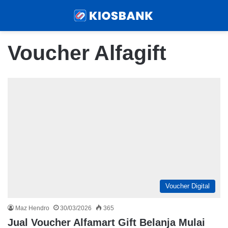
Menu
Sear
Voucher Alfagift
Voucher Digital
Maz Hendro
30/03/2026
365
Jual Voucher Alfamart Gift Belanja Mulai