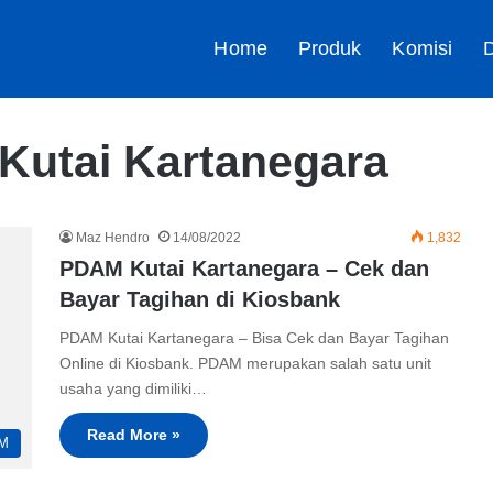
Home
Produk
Komisi
D
Kutai Kartanegara
Maz Hendro
14/08/2022
1,832
PDAM Kutai Kartanegara – Cek dan
Bayar Tagihan di Kiosbank
PDAM Kutai Kartanegara – Bisa Cek dan Bayar Tagihan
Online di Kiosbank. PDAM merupakan salah satu unit
usaha yang dimiliki…
Read More »
M