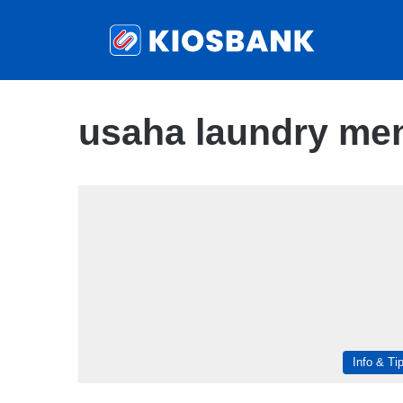
usaha laundry me
Info & Ti