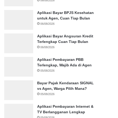
06/08/2026
Aplikasi Bayar BPJS Kesehatan
untuk Agen, Cuan Tiap Bulan
06/08/2026
Aplikasi Bayar Angsuran Kredit
Terlengkap Cuan Tiap Bulan
06/08/2026
Aplikasi Pembayaran PBB
Terlengkap, Wajib Ada di Agen
05/08/2026
Bayar Pajak Kendaraan SIGNAL
vs Agen, Warga Pilih Mana?
05/08/2026
Aplikasi Pembayaran Internet &
TV Berlangganan Lengkap
05/08/2026